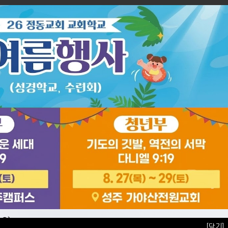
로그인
|
회원가입
선교
코이노니아
[닫기]