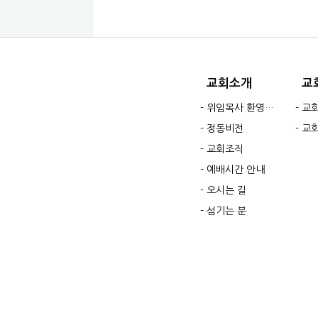
교회소개
교
위임목사 환영인사
교
정동비전
교
교회조직
예배시간 안내
오시는 길
섬기는 분