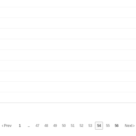
Prev
1
...
47
48
49
50
51
52
53
54
55
56
Next