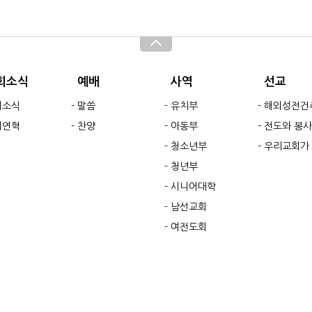
회소식
예배
사역
선교
회소식
말씀
유치부
해외성전건축현
회연혁
찬양
아동부
전도와 봉사
청소년부
우리교회가 돕는 해외 및 국내
청년부
시니어대학
남선교회
여전도회