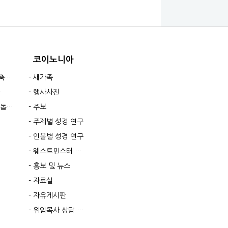
코이노니아
황
새가족
행사사진
 선교지
주보
주제별 성경 연구
인물별 성경 연구
웨스트민스터 소요리문답
홍보 및 뉴스
자료실
자유게시판
위임목사 상담 및 기도요청