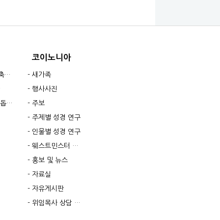
코이노니아
황
새가족
행사사진
 선교지
주보
주제별 성경 연구
인물별 성경 연구
웨스트민스터 소요리문답
홍보 및 뉴스
자료실
자유게시판
위임목사 상담 및 기도요청