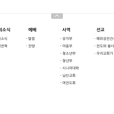
회소식
예배
사역
선교
회소식
말씀
유치부
해외성전건축현
회연혁
찬양
아동부
전도와 봉사
청소년부
우리교회가 돕는 해외 및 국내
청년부
시니어대학
남선교회
여전도회