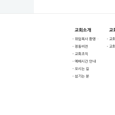
교회소개
교
위임목사 환영인사
교
정동비전
교
교회조직
예배시간 안내
오시는 길
섬기는 분