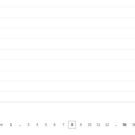
ev
1
...
3
4
5
6
7
8
9
10
11
12
...
56
N