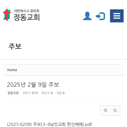
Sketchbook5, 스케치북5
Sketchbook5, 스케치북5
주보
Home
2025년 2월 9일 주보
정동교회
조회 수
573
추천 수
0
댓글
0
(2025-0209) 주보(3･4남선교회 헌신예배).pdf