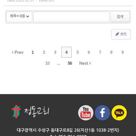
Date
2025.02.01
Views
581
검색
쓰기
Prev
1
2
3
4
5
6
7
8
9
10
...
56
Next
대구광역시 수성구 동대구로8길 26(지산1동 1038-2번지)