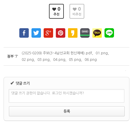
0
0
추천
비추천
(2025-0209) 주보(3･4남선교회 헌신예배).pdf
,
01.png
,
7
첨부
'
'
02.png
,
03.png
,
04.png
,
05.png
,
06.png
✔
댓글 쓰기
댓글 쓰기 권한이 없습니다. 로그인 하시겠습니까?