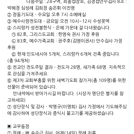
다음주일 : 24구역, 최종섭장로, 김경섭안수집사 8조 :
박혜경 심성례 김희정 송은휘 이진영
② 정동기도대 – 수요일 오후 7시 소예배실
③ 예수사랑전도대 – 금요일 오전 10시~12시 수성못역
④ 스리랑카 성전봉헌식 – 은혜 가운데 잘 다녀왔습니다.
㉠ 82호, 그리스도교회 : 한영숙 권사 가정 후원
㉡ 83호, 예수가족교회 : 권주호(김영이권사) 안수집사 가정
후원
㉢ 현재 인도네시아 5개처, 스리랑카 6개처 건축 중입니다.
(총 94개처)
⑤ 전교인 전도주일 결과 – 전도자 28명, 새가족 68명. 지속적으
로 관심을 가져주세요.
⑥ 제3차 교회부흥을 위한 새벽기도회 참가자(총 109명)를 위한
선물이 준비되어 있습니다.
안내석에서 받아가시길 바랍니다. (시상자 명단은 별지를 참
고하세요)
⑦ 성단장식 및 감사 – 박명규(이명희) 집사 가정에서 기도해주심
에 감사하여 성단장식과 중식시 불고기를 제공하셨습니다.
▣ 교우동정
① 장례 – 故 송수근 집사, 어제(14일) 장례 치름