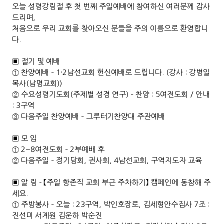
오늘 성령강림절 후 첫 번째 주일예배에 참여하신 여러분께 감사
드리며,
처음으로 우리 교회를 찾아오신 분들을 주의 이름으로 환영합니
다.
▣ 절기 및 예배
① 찬양예배 – 1·2남선교회 헌신예배로 드립니다. (강사 : 강병일
목사(남명교회))
② 수요성령기도회(주제별 성경 연구) – 찬양 : 5여전도회 / 안내
: 3구역
③ 다음주일 찬양예배 – 그루터기찬양대 주관예배
▣ 모 임
① 2~8여전도회 – 2부예배 후
② 다음주일 – 정기당회, 권사회, 4남선교회, 구역지도자 교육
▣ 알 림 - 【주일 항존직 교회 부근 주차하기】 캠페인에 동참해 주
세요.
① 주방봉사 – 오늘 : 23구역, 박인호장로, 김세형안수집사 7조 :
진선미 서계원 김운하 박순진